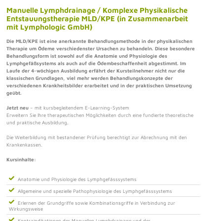
Manuelle Lymphdrainage / Komplexe Physikalische
Entstauungstherapie MLD/KPE (in Zusammenarbeit
mit Lymphologic GmbH)
Die MLD/KPE ist eine anerkannte Behandlungsmethode in der physikalischen
Therapie um Ödeme verschiedenster Ursachen zu behandeln. Diese besondere
Behandlungsform ist sowohl auf die Anatomie und Physiologie des
Lymphgefäßsystems als auch auf die Ödembeschaffenheit abgestimmt. Im
Laufe der 4-wöchigen Ausbildung erfährt der Kursteilnehmer nicht nur die
klassischen Grundlagen, viel mehr werden Behandlungskonzepte der
verschiedenen Krankheitsbilder erarbeitet und in der praktischen Umsetzung
geübt.
Jetzt neu
– mit kursbegleitendem E-Learning-System
Erweitern Sie Ihre therapeutischen Möglichkeiten durch eine fundierte theoretische
und praktische Ausbildung.
Die Weiterbildung mit bestandener Prüfung berechtigt zur Abrechnung mit den
Krankenkassen.
Kursinhalte:
Anatomie und Physiologie des Lymphgefässsystems
Allgemeine und spezielle Pathophysiologie des Lymphgefässsystems
Erlernen der Grundgriffe sowie Kombinationsgriffe in Verbindung zur
Wirkungsweise
Kontraindikationen der Manuellen Lymphdrainage und der