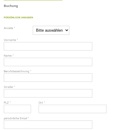
Buchung
PERSÖNLICHE ANGABEN
Anrede
*
Vorname
*
Name
*
Berufsbezeichnung
*
Straße
*
PLZ
*
Ort
*
persönliche Email
*