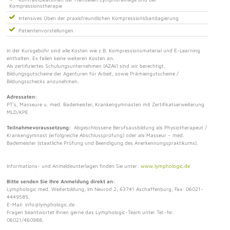
Kompressionstherapie
Intensives Üben der praxisfreundlichen Kompressionsbandagierung
Patientenvorstellungen
In der Kursgebühr sind alle Kosten wie z.B. Kompressionsmaterial und E-Learning
enthalten. Es fallen keine weiteren Kosten an.
Als zertifiziertes Schulungsunternehmen (AZAV) sind wir berechtigt,
Bildungsgutscheine der Agenturen für Arbeit, sowie Prämiengutscheine /
Bildungsschecks anzunehmen.
Adressaten:
PT`s, Masseure u. med. Bademeister, Krankengymnasten mit Zertifikatserweiterung
MLD/KPE
Teilnahmevoraussetzung:
Abgeschlossene Berufsausbildung als Physiotherapeut /
Krankengymnast (erfolgreiche Abschlussprüfung) oder als Masseur – med.
Bademeister (staatliche Prüfung und Beendigung des Anerkennungspraktikums).
Informations- und Anmeldeunterlagen finden Sie unter:
www.lymphologic.de
Bitte senden Sie Ihre Anmeldung direkt an:
Lymphologic med. Weiterbildung, Im Neurod 2, 63741 Aschaffenburg, Fax: 06021-
4449585,
E-Mail: info@lymphologic.de
Fragen beantwortet Ihnen gerne das Lymphologic-Team unter Tel.-Nr.
06021/460988.