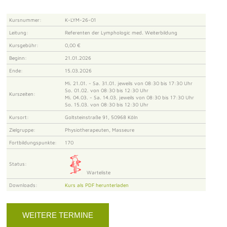
Kursnummer:
K-LYM-26-01
Leitung:
Referenten der Lymphologic med. Weiterbildung
Kursgebühr:
0,00 €
Beginn:
21.01.2026
Ende:
15.03.2026
Mi. 21.01. - Sa. 31.01. jeweils von 08:30 bis 17:30 Uhr
So. 01.02. von 08:30 bis 12:30 Uhr
Kurszeiten:
Mi. 04.03. - Sa. 14.03. jeweils von 08:30 bis 17:30 Uhr
So. 15.03. von 08:30 bis 12:30 Uhr
Kursort:
Goltsteinstraße 91, 50968 Köln
Zielgruppe:
Physiotherapeuten, Masseure
Fortbildungspunkte:
170
Status:
Warteliste
Downloads:
Kurs als PDF herunterladen
WEITERE TERMINE