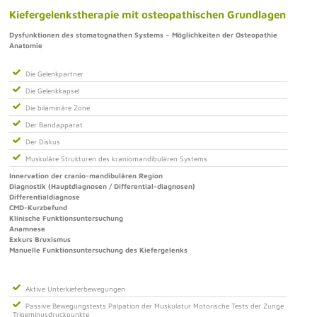
Kiefergelenkstherapie mit osteopathischen Grundlagen
Dysfunktionen des stomatognathen Systems – Möglichkeiten der Osteopathie
Anatomie
Die Gelenkpartner
Die Gelenkkapsel
Die bilaminäre Zone
Der Bandapparat
Der Diskus
Muskuläre Strukturen des kraniomandibulären Systems
Innervation der cranio-mandibulären Region
Diagnostik (Hauptdiagnosen / Differential-diagnosen)
Differentialdiagnose
CMD-Kurzbefund
Klinische Funktionsuntersuchung
Anamnese
Exkurs Bruxismus
Manuelle Funktionsuntersuchung des Kiefergelenks
Aktive Unterkieferbewegungen
Passive Bewegungstests Palpation der Muskulatur Motorische Tests der Zunge
Trigeminusdruckpunkte