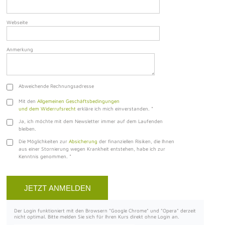
Webseite
Anmerkung
Abweichende Rechnungsadresse
Mit den
Allgemeinen Geschäftsbedingungen
und dem Widerrufsrecht
erkläre ich mich einverstanden.
*
Ja, ich möchte mit dem Newsletter immer auf dem Laufenden
bleiben.
Die Möglichkeiten zur
Absicherung
der finanziellen Risiken, die Ihnen
aus einer Stornierung wegen Krankheit entstehen, habe ich zur
Kenntnis genommen.
*
Der Login funktioniert mit den Browsern "Google Chrome" und "Opera" derzeit
nicht optimal. Bitte melden Sie sich für Ihren Kurs direkt ohne Login an.