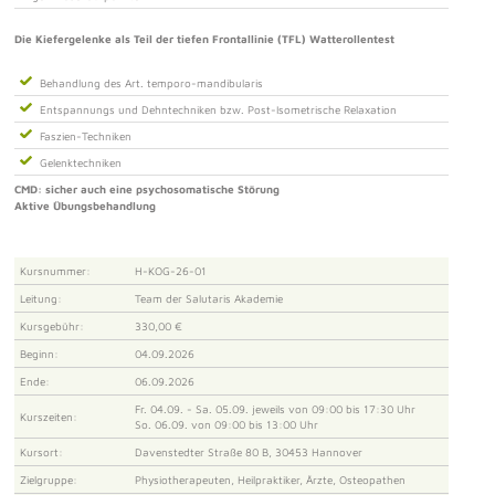
Die Kiefergelenke als Teil der tiefen Frontallinie (TFL) Watterollentest
Behandlung des Art. temporo-mandibularis
Entspannungs und Dehntechniken bzw. Post-Isometrische Relaxation
Faszien-Techniken
Gelenktechniken
CMD: sicher auch eine psychosomatische Störung
Aktive Übungsbehandlung
Kursnummer:
H-KOG-26-01
Leitung:
Team der Salutaris Akademie
Kursgebühr:
330,00 €
Beginn:
04.09.2026
Ende:
06.09.2026
Fr. 04.09. - Sa. 05.09. jeweils von 09:00 bis 17:30 Uhr
Kurszeiten:
So. 06.09. von 09:00 bis 13:00 Uhr
Kursort:
Davenstedter Straße 80 B, 30453 Hannover
Zielgruppe:
Physiotherapeuten, Heilpraktiker, Ärzte, Osteopathen