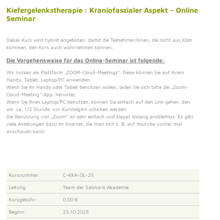
Kiefergelenkstherapie : Kraniofaszialer Aspekt – Online
Seminar
Dieser Kurs wird hybrid angeboten, damit die Teilnehmer/innen, die nicht aus Köln
kommen, den Kurs auch wahrnehmen können.
Die Vorgehensweise für das Online-Seminar ist folgende:
Wir nutzen als Plattform „ZOOM-Cloud-Meetings“. Diese können Sie auf ihrem
Handy, Tablet, Laptop/PC anwenden.
Wenn Sie ihr Handy oder Tablet benutzen wollen, laden Sie sich bitte die „Zoom-
Cloud-Meeting“-App. herunter.
Wenn Sie ihren Laptop/PC benutzen, können Sie einfach auf den Link gehen, den
wir ca. 1/2 Stunde vor Kursbeginn schicken werden.
Die Benutzung von „Zoom“ ist sehr einfach und klappt bislang problemlos. Es gibt
viele Anleitungen dazu im Internet, die man sich z. B. auf Youtube vorher mal
anschauen kann.
Kursnummer:
C-KKA-OL-25
Leitung:
Team der Salutaris Akademie
Kursgebühr:
0,00 €
Beginn:
23.10.2025