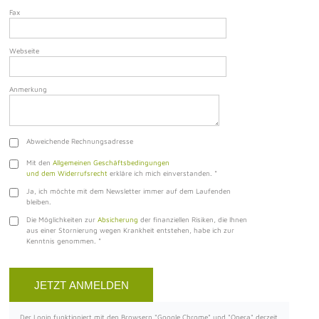
Fax
Webseite
Anmerkung
Abweichende Rechnungsadresse
Mit den
Allgemeinen Geschäftsbedingungen
und dem Widerrufsrecht
erkläre ich mich einverstanden.
*
Ja, ich möchte mit dem Newsletter immer auf dem Laufenden
bleiben.
Die Möglichkeiten zur
Absicherung
der finanziellen Risiken, die Ihnen
aus einer Stornierung wegen Krankheit entstehen, habe ich zur
Kenntnis genommen.
*
Der Login funktioniert mit den Browsern "Google Chrome" und "Opera" derzeit