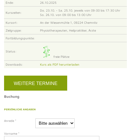
Ende:
26.10.2025
Do. 23.10. - Sa. 25.10. jeweils von 09:00 bis 17:30 Uhr
Kurszeiten:
So. 26.10. von 09:00 bis 13:00 Uhr
Kursort:
An der Wiesenmühle 1, 09224 Chemnitz
Zielgruppe:
Physiotherapeuten, Heilpraktiker, Ärzte
Fortbildungspunkte:
Status:
freie Plätze
Downloads:
Kurs als PDF herunterladen
WEITERE TERMINE
Buchung
PERSÖNLICHE ANGABEN
Anrede
*
Vorname
*