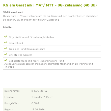
KG am Gerät inkl. MAT/ MTT – BG-Zulassung (40 UE)
VDAK anerkannt
Dieser Kurs ist Voraussetzung um KG am Gerät mit den Krankenkassen abrechnen
zu können. BG anerkannt für die EAP-Zulassung
Inhalte:
Organisation und Einsatzmöglichkeiten
Biomechanik
Trainings- und Bewegungslehre
Einsatz von Geräten
Selbsterfahrung mit Kraft-, Koordinations- und
Ausdauertrainingsgeräten Indikationsorientierte Maßnahmen zu Training und
Therapie
Kursnummer:
K-KGG-26-02
Leitung:
Team der FA Plesch
Kursgebühr:
0,00 €
Beginn:
18.04.2026