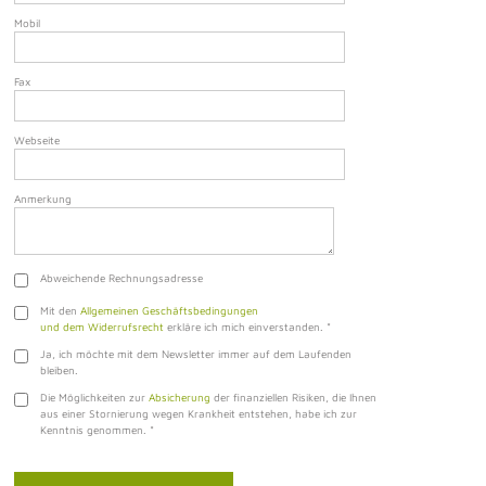
Mobil
Fax
Webseite
Anmerkung
Abweichende Rechnungsadresse
Mit den
Allgemeinen Geschäftsbedingungen
und dem Widerrufsrecht
erkläre ich mich einverstanden.
*
Ja, ich möchte mit dem Newsletter immer auf dem Laufenden
bleiben.
Die Möglichkeiten zur
Absicherung
der finanziellen Risiken, die Ihnen
aus einer Stornierung wegen Krankheit entstehen, habe ich zur
Kenntnis genommen.
*